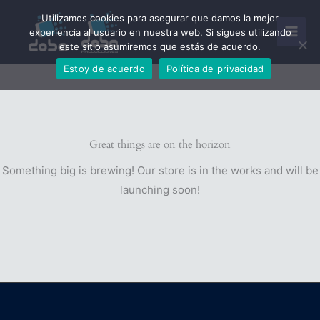
Ir
Utilizamos cookies para asegurar que damos la mejor
al
experiencia al usuario en nuestra web. Si sigues utilizando
este sitio asumiremos que estás de acuerdo.
contenido
Estoy de acuerdo
Política de privacidad
Great things are on the horizon
Something big is brewing! Our store is in the works and will be
launching soon!