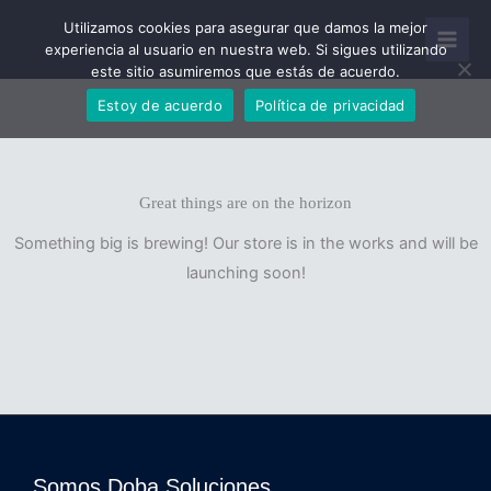
Ir
Utilizamos cookies para asegurar que damos la mejor
al
experiencia al usuario en nuestra web. Si sigues utilizando
este sitio asumiremos que estás de acuerdo.
contenido
Estoy de acuerdo
Política de privacidad
Great things are on the horizon
Something big is brewing! Our store is in the works and will be
launching soon!
Somos Doba Soluciones